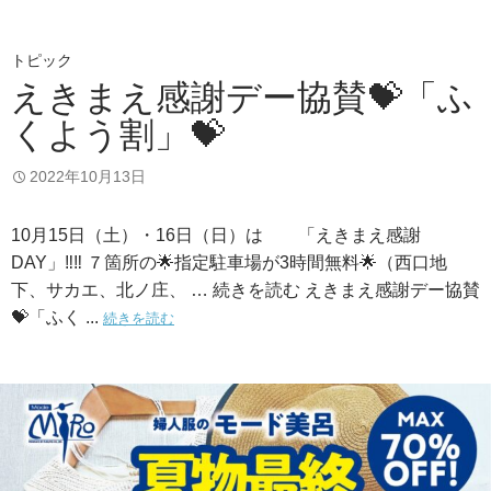
トピック
えきまえ感謝デー協賛💝「ふ
くよう割」💝
2022年10月13日
10月15日（土）・16日（日）は 「えきまえ感謝
DAY」‼️‼️ ７箇所の🌟指定駐車場が3時間無料🌟（西口地
下、サカエ、北ノ庄、 … 続きを読む えきまえ感謝デー協賛
💝「ふく ...
続きを読む