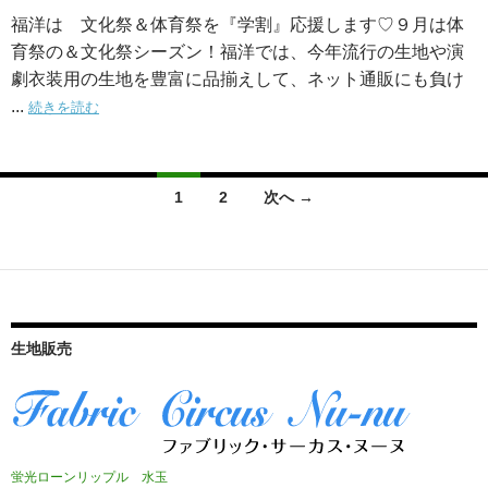
福洋は 文化祭＆体育祭を『学割』応援します♡９月は体
育祭の＆文化祭シーズン！福洋では、今年流行の生地や演
劇衣装用の生地を豊富に品揃えして、ネット通販にも負け
...
続きを読む
投
1
2
次へ →
稿
ナ
ビ
ゲ
生地販売
ー
シ
ョ
蛍光ローンリップル 水玉