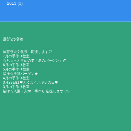
・
2013
(1)
最近の投稿
体育祭☆文化祭 応援します♡
7月の手作り教室
☆ちょっと早めの🎐「夏のバーゲン」💕
6月の手作り教室
5月の手作り教室
福洋☆決算バーゲン★
4月の手作り教室
3月29日は💝ふくようハギレの日💝
3月の手作り教室
福洋☆入園・入学 手作り 応援します♡♡