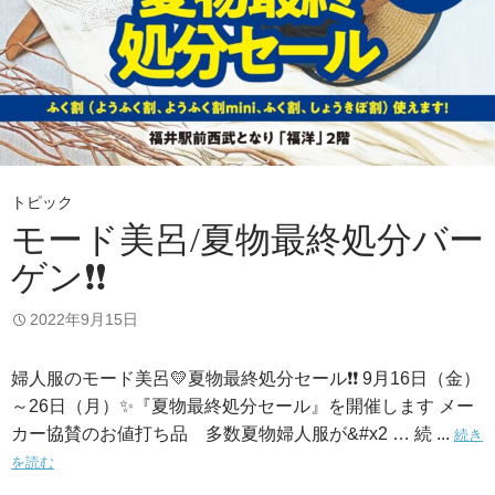
トピック
モード美呂/夏物最終処分バー
ゲン❗❗
2022年9月15日
婦人服のモード美呂💛夏物最終処分セール❗❗ 9月16日（金）
～26日（月）✨『夏物最終処分セール』を開催します メー
カー協賛のお値打ち品 多数夏物婦人服が&#x2 … 続 ...
続き
を読む