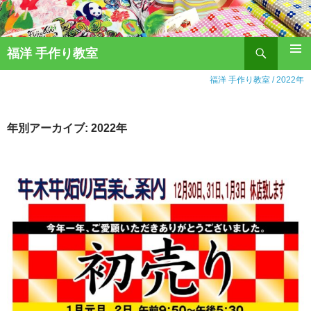
福洋 手作り教室
コ
ン
福洋 手作り教室
/
2022年
テ
ン
ツ
年別アーカイブ: 2022年
へ
ス
キ
ッ
プ