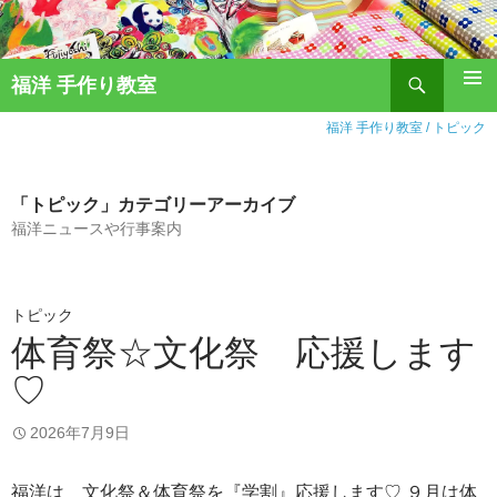
福洋 手作り教室
コ
ン
福洋 手作り教室
/
トピック
テ
ン
ツ
「トピック」カテゴリーアーカイブ
へ
福洋ニュースや行事案内
ス
キ
ッ
トピック
プ
体育祭☆文化祭 応援します
♡
2026年7月9日
福洋は 文化祭＆体育祭を『学割』応援します♡ ９月は体