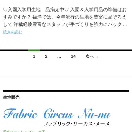
♡入園入学用生地 品揃え中♡ 入園＆入学用品の準備はお
すみですか？ 福洋では、今年流行の生地を豊富に品ぞろえ
して 洋裁経験豊富なスタッフが手づくりを強力にバック ...
続きを読む
投
1
2
…
14
次へ →
稿
ナ
ビ
ゲ
生地販売
ー
シ
ョ
蛍光ローンリップル 水玉