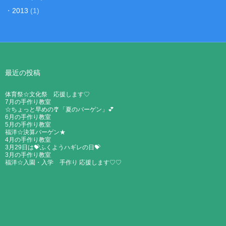
・
2013
(1)
最近の投稿
体育祭☆文化祭 応援します♡
7月の手作り教室
☆ちょっと早めの🎐「夏のバーゲン」💕
6月の手作り教室
5月の手作り教室
福洋☆決算バーゲン★
4月の手作り教室
3月29日は💝ふくようハギレの日💝
3月の手作り教室
福洋☆入園・入学 手作り 応援します♡♡